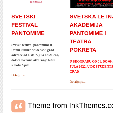
SVETSKA LETN
SVETSKI
AKADEMIJA
FESTIVAL
PANTOMIME I
PANTOMIME
TEATRA
Svetski festival pantomime u
POKRETA
Domu kulture Studenstki grad
održaće od 4. do 7. jula od 21 čas,
dok će svečano otvaranje biti u
U BEOGRADU OD 01. DO 09.
subotu 2.jula.
JULA 2022. U DK STUDENT
GRAD
Detaljnije...
Detaljnije...
Theme from InkThemes.co