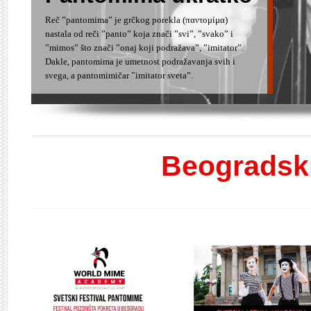
Reč ”pantomima” je grčkog porekla (παντομίμα)
nastala od reči ”panto” koja znači ”svi”, ”svako” i
”mimos” što znači ”onaj koji podražava”, ”imitator”.
Dakle, pantomima je umetnost podražavanja svih i
svega, a pantomimičar ”imitator sveta”.
Beogradski