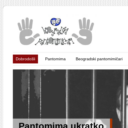
Dobrodošli
Pantomima
Beogradski pantomimičari
Pantomima ukratko