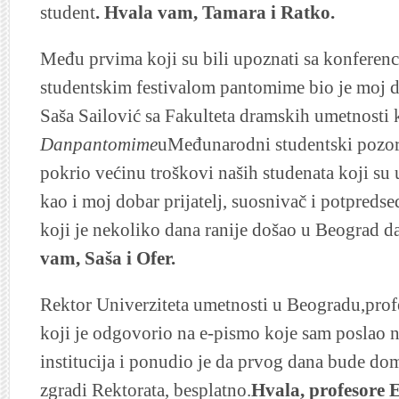
student
. Hvala vam, Tamara i Ratko.
Među prvima koji su bili upoznati sa konferen
studentskim festivalom pantomime bio je moj do
Saša Sailović sa Fakulteta dramskih umetnosti 
Danpantomime
uMeđunarodni studentski pozoriš
pokrio većinu troškovi naših studenata koji su u
kao i moj dobar prijatelj, suosnivač i potpred
koji je nekoliko dana ranije došao u Beograd da
vam, Saša i Ofer.
Rektor Univerziteta umetnosti u Beogradu,profe
koji je odgovorio na e-pismo koje sam poslao 
institucija i ponudio je da prvog dana bude do
zgradi Rektorata, besplatno.
Hvala, profesore E