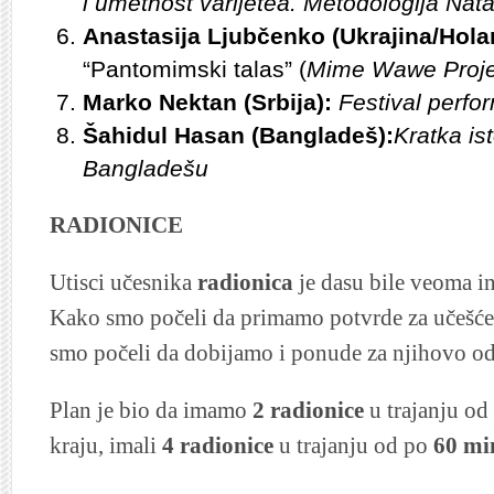
i umetnost varijetea. Metodologija Nat
Anastasija Ljubčenko (Ukrajina/Holan
“Pantomimski talas” (
Mime Wawe Proje
Marko Nektan (Srbija):
Festival perf
Šahidul Hasan (Bangladeš):
Kratka is
Bangladešu
RADIONICE
Utisci učesnika
radionica
je dasu bile veoma in
Kako smo počeli da primamo potvrde za učešće
smo počeli da dobijamo i ponude za njihovo od
Plan je bio da imamo
2 radionice
u trajanju od
kraju, imali
4 radionice
u trajanju od po
60 mi