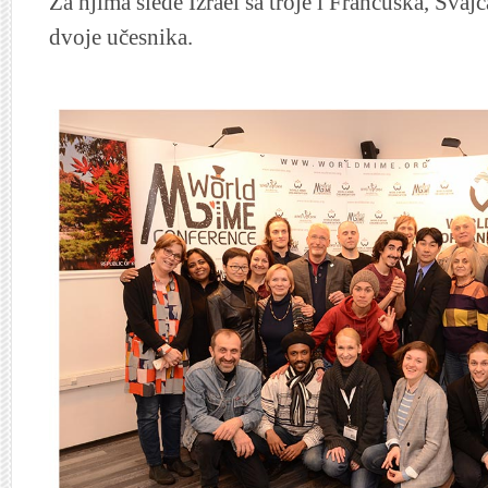
Za njima slede Izrael sa troje i Francuska, Švaj
dvoje učesnika.