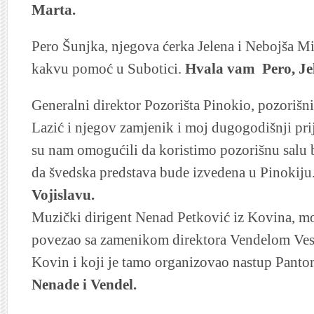
Marta.
Pero Šunjka, njegova ćerka Jelena i Nebojša Mili
kakvu pomoć u Subotici.
Hvala vam Pero, Jel
Generalni direktor Pozorišta Pinokio, pozorišni r
Lazić i njegov zamjenik i moj dugogodišnji prija
su nam omogućili da koristimo pozorišnu salu 
da švedska predstava bude izvedena u Pinokiju
Vojislavu.
Muzički dirigent Nenad Petković iz Kovina, moj 
povezao sa zamenikom direktora Vendelom Ve
Kovin i koji je tamo organizovao nastup Panto
Nenade i Vendel.