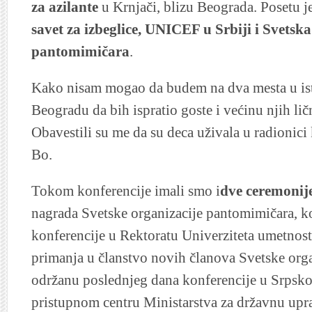
za azilante
u Krnjači, blizu Beograda. Posetu 
savet za izbeglice, UNICEF u Srbiji i Svetsk
pantomimičara
.
Kako nisam mogao da budem na dva mesta u ist
Beogradu da bih ispratio goste i većinu njih l
Obavestili su me da su deca uživala u radionici 
Bo.
Tokom konferencije imali smo i
dve ceremonij
nagrada Svetske organizacije pantomimičara, k
konferencije u Rektoratu Univerziteta umetnos
primanja u članstvo novih članova Svetske org
održanu poslednjeg dana konferencije u Srpsk
pristupnom centru Ministarstva za državnu upr