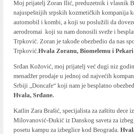
Moj prijatelj Zoran Ilić, preduzetnik i vlasnik
najuspešnijih srpskih kozmetičkih kompanija k
automobil i kombi, a koji su poslužili da dove
aerodromai koji su nam donosili sveže i bespla
Trpković. Zoran je takođe obezbedio da nas sp
Trpković.
Hvala Zoranu, Biomelemu i Pekari
Srđan Kožović, moj prijatelj već dugi niz godin
menadžer prodaje u jednoj od najvećih kompani
Srbiji „Doncafe“ koji nam je besplatno obezbedi
Hvala, Srđane.
Katlin Zara Brašić, specijalista za zaštitu dece 
Milovanović-Đukić iz Danskog saveta za izbegl
posetu kampu za izbeglice kod Beograda.
Hvala