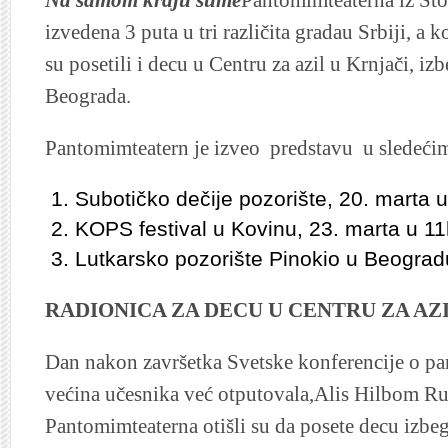
izvedena 3 puta u tri različita gradau Srbiji, a k
su posetili i decu u Centru za azil u Krnjači, iz
Beograda.
Pantomimteatern je izveo predstavu u sledeći
Subotičko dečije pozorište, 20. marta 
KOPS festival u Kovinu, 23. marta u 1
Lutkarsko pozorište Pinokio u Beograd
RADIONICA ZA DECU U CENTRU ZA AZ
Dan nakon završetka Svetske konferencije o pa
većina učesnika već otputovala,Alis Hilbom R
Pantomimteaterna otišli su da posete decu izbe