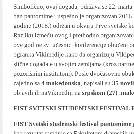
Simbolično, ovaj događaj održava se 22. marta 
dan pantomime i uspešno je organizovan 2016. 
godine (2018.) održan u okviru Prve svetske k
Razliku između ovog i prethodno organizovanih
ove godine svi učesnici konferencije obučeni o
ogranka Vikimedije kako da organizuju Vikiped
slične događaje u svojim zemljama (kroz partn
pozorišnim institutom). Posle dvočasovne obu
zajedno sa
4 makedonska
, napisali su
35 novi
objavili ih naVikipediji na
srpskom (27)
i
make
FIST SVETSKI STUDENTSKI FESTIVAL
FIST Svetski studentski festival pantomime
j
kao rezultat saradnje sa Fakultetom dramskih 