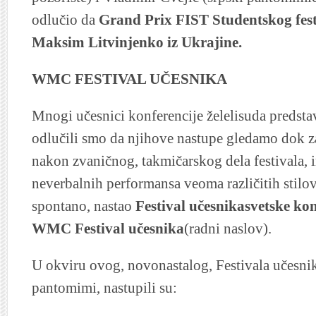
odlučio da
Grand Prix FIST Studentskog fes
Maksim Litvinjenko iz Ukrajine.
WMC FESTIVAL UČESNIKA
Mnogi učesnici konferencije želelisuda predstav
odlučili smo da njihove nastupe gledamo dok za
nakon zvaničnog, takmičarskog dela festivala, i
neverbalnih performansa veoma različitih stilov
spontano, nastao
Festival učesnikasvetske kon
WMC Festival učesnika
(radni naslov).
U okviru ovog, novonastalog, Festivala učesni
pantomimi, nastupili su: