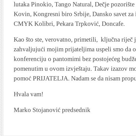
lutaka Pinokio, Tango Natural, Dečje pozorište 
Kovin, Kongresni biro Srbije, Dansko savet za 
CMYK Kolibri, Pekara Trpković, Doncafe.
Kao što ste, verovatno, primetili, ključna riječ j
zahvaljujući mojim prijateljima uspeli smo da
konferenciju o pantomimi bez postojećeg budže
pomenutim u ovom izvještaju. Takav izazov mož
pomoć PRIJATELJA. Nadam se da nisam propu
Hvala vam!
Marko Stojanović predsednik