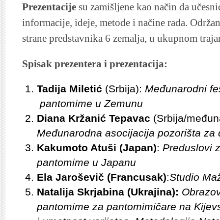
Prezentacije
su zamišljene kao način da učesn
informacije, ideje, metode i načine rada. Održa
strane predstavnika 6 zemalja, u ukupnom traj
Spisak prezentera i prezentacija:
Tadija Miletić
(Srbija):
Međunarodni fe
pantomime u Zemunu
Diana Kržanić Tepavac
(Srbija/međun
Međunarodna asocijacija pozorišta za 
Kakumoto Atuši (Japan)
:
Preduslovi z
pantomime u Japanu
Ela Jaroševič (Francusak)
:
Studio Maž
Natalija Skrjabina (Ukrajina):
Obrazov
pantomime za pantomimičare na Kijevs