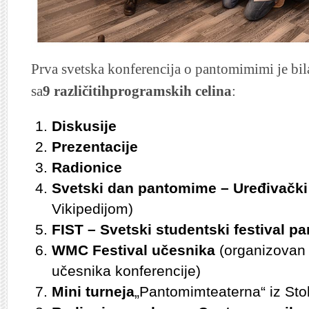
Prva svetska konferencija o pantomimimi je bil
sa
9 različitihprogramskih celina
:
Diskusije
Prezentacije
Radionice
Svetski dan pantomime – Uređivačk
Vikipedijom)
FIST – Svetski studentski festival 
WMC Festival učesnika
(organizovan 
učesnika konferencije)
Mini turneja
„Pantomimteaterna“ iz St