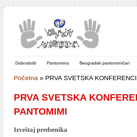
Dobrodošli
Pantomima
Beogradski pantomimičari
Početna
»
PRVA SVETSKA KONFERENCI
PRVA SVETSKA KONFERE
PANTOMIMI
Izveštaj predsenika