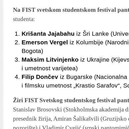
Na FIST svetskom studentskom festival pa
studenta:
Krišanta Jajabahu
iz Šri Lanke (Unive
Emerson Vergel
iz Kolumbije (Narodni 
Bogota)
Maksim Litvinjenko
iz Ukrajine (Kijev
i umetnost varijetea)
Filip Dončev
iz Bugarske (Nacionalna
i filmsku umetnost „Krastio Sarafov“, So
Žiri FIST Svetskog studentskog festival pa
Stanislav Brosovski (Stokholmska akademija d
presednik žirija, Amiran Šalikašvili (Gruzijs
pozorište) i Vladimir Cvejić (srpski pantomimiča