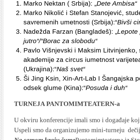
Marko Nektan ( Srbija): „
Dete Ambisa“
Marko Nikolić i Stefan Stanojević, stud
savremenih umetnosti (Srbija):“
Bivši c
Nadežda Farzan (Bangladeš): „
Lepote 
jutro“/“Borac za slobodu“
Pavlo Višnjevski i Maksim Litvinjenko, 
akademije za circus iumetnost varijet
(Ukrajina):“
Naš svet“
Ši Jing Ksin, Xin-Art-Lab I Šangajska 
odsek glume (Kina):“
Posuda i duh“
TURNEJA PANTOMIMTEATERN-a
U okviru konferencije imali smo i događaje koji
Uspeli smo da organizujemo mini-turneju deči
Na samom kraju šume
Pantomimteaterna iz St