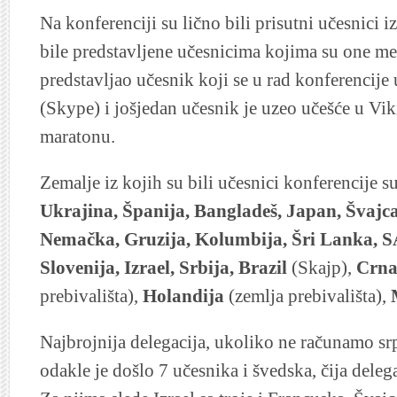
Na konferenciji su lično bili prisutni učesnici i
bile predstavljene učesnicima kojima su one mes
predstavljao učesnik koji se u rad konferencije
(Skype) i jošjedan učesnik je uzeo učešće u V
maratonu.
Zemalje iz kojih su bili učesnici konferencije su
Ukrajina, Španija, Bangladeš, Japan, Švajc
Nemačka, Gruzija, Kolumbija, Šri Lanka, S
Slovenija, Izrael, Srbija, Brazil
(Skajp),
Crna
prebivališta),
Holandija
(zemlja prebivališta),
Najbrojnija delegacija, ukoliko ne računamo srp
odakle je došlo 7 učesnika i švedska, čija delega