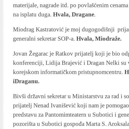
materijale, nagrade itd. po povlašćenim cenama
na isplatu duga.
Hvala, Dragane
.
Miodrag Kastratović je moj dugogodišnji prijate
generalni sekretar SOP-a.
Hvala, Miodraže.
Jovan Žegarac je Ratkov prijatelj koji je bio o
konferenciji, Lidija Brajević i Dragan Nelki su
korejskom informatičkom pristupnomcentru.
Hv
iDraganu.
Bivši državni sekretar u Ministarstvu za rad i so
prijatelj Nenad Ivanišević koji nam je pomoga
predstavu za Pantomimteatern u Subotici i gene
pozorišta u Subotici gospođa Marta S. Aroksala