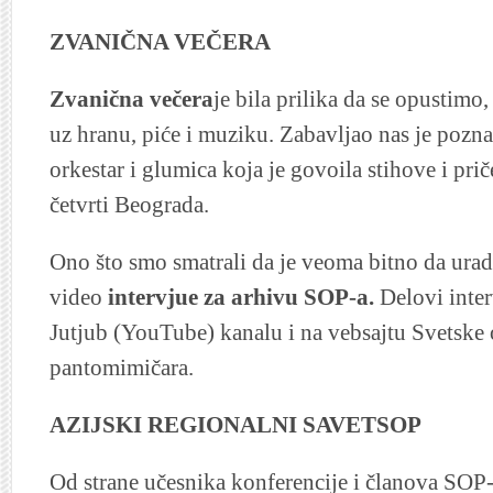
ZVANIČNA VEČERA
Zvanična večera
je bila prilika da se opustim
uz hranu, piće i muziku. Zabavljao nas je pozna
orkestar i glumica koja je govoila stihove i pri
četvrti Beograda.
Ono što smo smatrali da je veoma bitno da ura
video
intervjue za arhivu SOP-a.
Delovi inter
Jutjub (YouTube) kanalu i na vebsajtu Svetske 
pantomimičara.
AZIJSKI REGIONALNI SAVETSOP
Od strane učesnika konferencije i članova SOP-a 