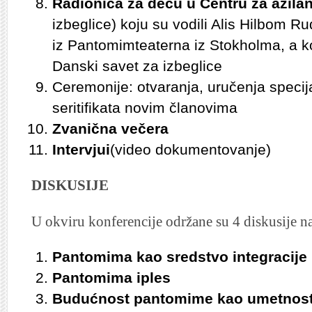
Radionica za decu u Centru za azilan
izbeglice) koju su vodili Alis Hilbom R
iz Pantomimteaterna iz Stokholma, a k
Danski savet za izbeglice
Ceremonije: otvaranja, uručenja specij
seritifikata novim članovima
Zvanična večera
Intervjui
(video dokumentovanje)
DISKUSIJE
U okviru konferencije održane su 4 diskusije n
Pantomima kao sredstvo integracije
Pantomima iples
Budućnost pantomime kao umetnosti