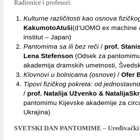
Radionice i profesori:
Kulturne različitosti kao osnova fizičko
KakumotoAtuši
(d’UOMO ex machine 
institut – Japan)
Pantomima sa ili bez reči
/
prof. Stani
Lena Stefenson
(Odsek za pantomimu
akademija dramskih umetnosti, Šveds
Klovnovi u bolnicama (osnove)
/
Ofer 
Tipovi fizičkog pokreta: od jednostav
/
prof. Natalija Užvenko & NatalijaSk
pantomimu Kijevske akademije za circu
Ukrajina)
SVETSKI DAN PANTOMIME – Uređivački