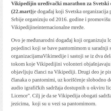
Vikipedijin uređivački marathon za Svetsk
(22.mart)
je događaj koji Svetska organizacija
Srbije organizuju od 2016. godine i promovišu
Vikipedijineinternacionalne mreže.
Ovo je međunarodni događaj koji organizuju loka
pojedinci koji se bave pantomimom u saradnji 
organizacijamaVikimedije i sastoji se iz dva del
tokom koje Vikipedijini volonteri objašnjavaju 
objavljuju članci na Vikipediji. Drugi deo je pi
članaka o pantomimi, uz korišćenje slobodno do
audio igrafičkih sadržaja dostupnih u okviru 
Licence”. Cilj je da se Vikipedija obogati sadrža
jezicima, koji su u vezi sa pantomimom.