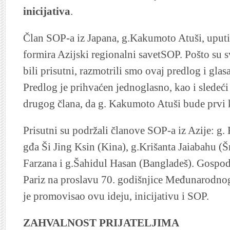
inicijativa
.
Član SOP-a iz Japana, g.Kakumoto Atuši, uputi
formira Azijski regionalni savetSOP. Pošto su s
bili prisutni, razmotrili smo ovaj predlog i gla
Predlog je prihvaćen jednoglasno, kao i sledeći 
drugog člana, da g. Kakumoto Atuši bude prvi 
Prisutni su podržali članove SOP-a iz Azije: g
gđa Ši Jing Ksin (Kina), g.Krišanta Jaiabahu (
Farzana i g.Šahidul Hasan (Bangladeš). Gospo
Pariz na proslavu 70. godišnjice Međunarodnog
je promovisao ovu ideju, inicijativu i SOP.
ZAHVALNOST PRIJATELJIMA