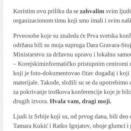
Koristim ovu priliku da se
zahvalim
svim ljud
organizacionom timu koji smo imali i svim naš
Prveosobe koje su znaleda će Prva svetska konf
održana bili su moja supruga Dara Gravara-Stoj
Ministarstvu za državnu upravu i lokalnu sam
– Korejskiminformatičko pristupnim centromi na
koji je foto-dokumentovao čitav događaj i koji 
materijale. Takođe, složili su se da upotrebim
za pokrivanje troškova konferencije koje je bil
drugih izvora.
Hvala vam, dragi moji.
Ljudi iz Srbije koji su, od prvog dana, bili de
Tamara Kukić i Ratko Ignjatov, oboje glumci i 